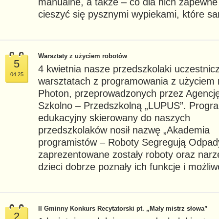
manualne, a także – co dla nich zapewne 
cieszyć się pysznymi wypiekami, które sa
Warsztaty z użyciem robotów
5
4 kwietnia nasze przedszkolaki uczestnic
04.25
warsztatach z programowania z użyciem 
Photon, przeprowadzonych przez Agencj
Szkolno – Przedszkolną „LUPUS”. Progr
edukacyjny skierowany do naszych
przedszkolaków nosił nazwę „Akademia
programistów – Roboty Segregują Odpad
zaprezentowane zostały roboty oraz narzę
dzieci dobrze poznały ich funkcje i możliw
II Gminny Konkurs Recytatorski pt. „Mały mistrz słowa”
2