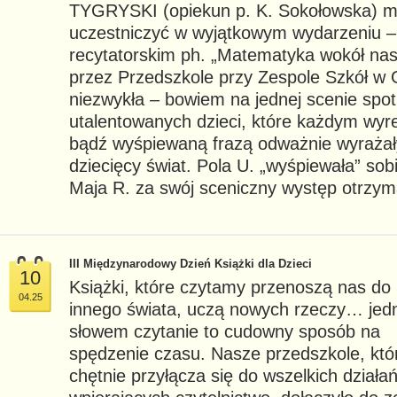
TYGRYSKI (opiekun p. K. Sokołowska) mi
uczestniczyć w wyjątkowym wydarzeniu –
recytatorskim ph. „Matematyka wokół na
przez Przedszkole przy Zespole Szkół w 
niezwykła – bowiem na jednej scenie spo
utalentowanych dzieci, które każdym wy
bądź wyśpiewaną frazą odważnie wyrażały
dziecięcy świat. Pola U. „wyśpiewała” sob
Maja R. za swój sceniczny występ otrzym
III Międzynarodowy Dzień Książki dla Dzieci
10
Książki, które czytamy przenoszą nas do
04.25
innego świata, uczą nowych rzeczy… je
słowem czytanie to cudowny sposób na
spędzenie czasu. Nasze przedszkole, któ
chętnie przyłącza się do wszelkich działa