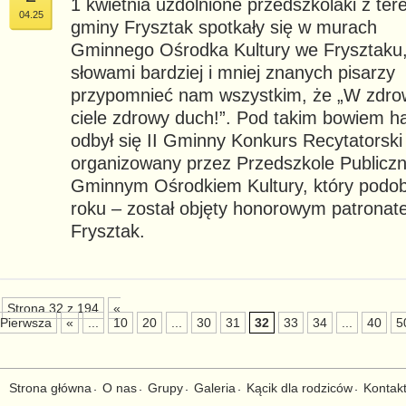
1 kwietnia uzdolnione przedszkolaki z ter
04.25
gminy Frysztak spotkały się w murach
Gminnego Ośrodka Kultury we Frysztaku
słowami bardziej i mniej znanych pisarzy
przypomnieć nam wszystkim, że „W zdr
ciele zdrowy duch!”. Pod takim bowiem h
odbył się II Gminny Konkurs Recytatorski
organizowany przez Przedszkole Publiczn
Gminnym Ośrodkiem Kultury, który podob
roku – został objęty honorowym patrona
Frysztak.
Strona 32 z 194
«
Pierwsza
«
...
10
20
...
30
31
32
33
34
...
40
5
Strona główna
O nas
Grupy
Galeria
Kącik dla rodziców
Kontak