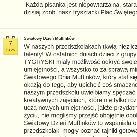
Każda pisanka jest niepowtarzalna, star
dzisiaj zdobi nasz frysztacki Plac Święteg
Światowy Dzień Muffinków
7
W naszych przedszkolakach tkwią niezlic
04.25
talenty! W ostatnich dniach dzieci z grup
TYGRYSKI miały możliwość odkryć swoje 
umiejętności, a wszystko to za sprawą m
Światowego Dnia Muffinków, który stał si
okazją do tego, aby upichcić coś smaczn
naszym przedszkolu uwielbiamy spędzać
kreatywnych zajęciach, które nie tylko roz
uczą nowych umiejętności, jakże przydat
życiu, nie mogliśmy przejść obojętnie obok
Światowy Dzień Muffinków to wspaniała o
przedszkolaki mogły poznać tajniki gotowa