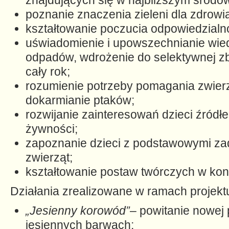
znajdujących się w najbliższym środo
poznanie znaczenia zieleni dla zdrowi
kształtowanie poczucia odpowiedzialn
uświadomienie i upowszechnianie wied
odpadów, wdrożenie do selektywnej z
cały rok;
rozumienie potrzeby pomagania zwier
dokarmianie ptaków;
rozwijanie zainteresowań dzieci źród
żywności;
zapoznanie dzieci z podstawowymi za
zwierząt;
kształtowanie postaw twórczych w kon
Działania zrealizowane w ramach projekt
„Jesienny korowód”
– powitanie nowej 
jesiennych barwach;