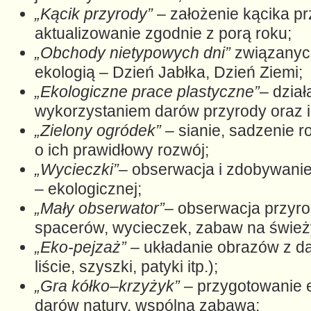
„Kącik przyrody”
– założenie kącika pr
aktualizowanie zgodnie z porą roku;
„Obchody nietypowych dni”
związanych
ekologią – Dzień Jabłka, Dzień Ziemi;
„Ekologiczne prace plastyczne”
– dział
wykorzystaniem darów przyrody oraz i
„Zielony ogródek”
– sianie, sadzenie ro
o ich prawidłowy rozwój;
„Wycieczki”
– obserwacja i zdobywanie
– ekologicznej;
„Mały obserwator”
– obserwacja przyr
spacerów, wycieczek, zabaw na śwież
„Eko-pejzaż”
– układanie obrazów z da
liście, szyszki, patyki itp.);
„Gra kółko
–
krzyżyk”
– przygotowanie 
darów natury, wspólna zabawa;