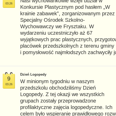
Nasi wychowankowie wzięli udział w
03.26
Konkursie Plastycznym pod hasłem „W
krainie zabawek”, zorganizowanym przez
Specjalny Ośrodek Szkolno-
Wychowawczy we Frysztaku. W
wydarzeniu uczestniczyło aż 67
wyjątkowych prac plastycznych, przygoto
placówek przedszkolnych z terenu gminy
i pomysłowość najmłodszych zachwyciły j
Dzień Logopedy
9
W minionym tygodniu w naszym
03.26
przedszkolu obchodziliśmy Dzień
Logopedy. Z tej okazji we wszystkich
grupach zostały przeprowadzone
profilaktyczne zajęcia logopedyczne. Ich
celem było wspieranie prawidłowego rozw