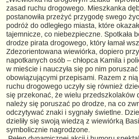
zasad ruchu drogowego. Mieszkanka dę
postanowiła przeżyć przygodę swego życi
podróż do odległego miasta, które okazało
tajemnicze, co niebezpieczne.
Spotkała b
drodze pirata drogowego, który łamał wsz
Zdezorientowana wiewiórka, dopiero prz
napotkanych osób – chłopca Kamila i polic
w mieście i nauczyła się po nim poruszać
obowiązującymi przepisami. Razem z ni
ruchu drogowego uczyły się również dzie
się przekonać, że wielu przedszkolaków 
należy się poruszać po drodze, na co zw
odczytywać znaki i sygnały świetlne. Dzie
dzieliły się swoją wiedzą z wiewiórką Basi
symbolicznie nagrodzone.
Pełen dynamicznej akcji i humoru spekta