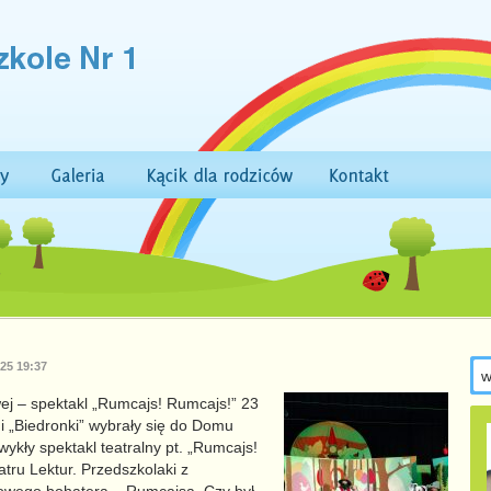
025 19:37
j – spektakl „Rumcajs! Rumcajs!” 23
 i „Biedronki” wybrały się do Domu
wykły spektakl teatralny pt. „Rumcajs!
tru Lektur. Przedszkolaki z