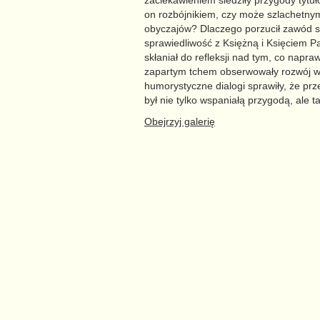
zaciekawieniem śledziły przygody tyt
on rozbójnikiem, czy może szlachetny
obyczajów? Dlaczego porzucił zawód s
sprawiedliwość z Księżną i Księciem Pa
skłaniał do refleksji nad tym, co napr
zapartym tchem obserwowały rozwój wy
humorystyczne dialogi sprawiły, że prz
był nie tylko wspaniałą przygodą, ale t
Obejrzyj galerię