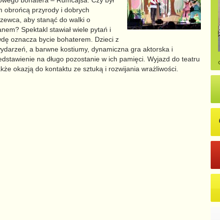
ułowego bohatera – Rumcajsa.
Czy był
m obrońcą przyrody i dobrych
zewca, aby stanąć do walki o
nem? Spektakl stawiał wiele pytań i
awdę oznacza bycie bohaterem. Dzieci z
darzeń, a barwne kostiumy, dynamiczna gra aktorska i
edstawienie na długo pozostanie w ich pamięci. Wyjazd do teatru
akże okazją do kontaktu ze sztuką i rozwijania wrażliwości.