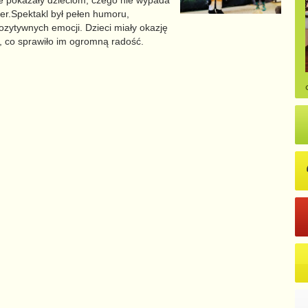
e pokazały dzieciom, czego nie wypada
er.
Spektakl był pełen humoru,
ozytywnych emocji. Dzieci miały okazję
, co sprawiło im ogromną radość.